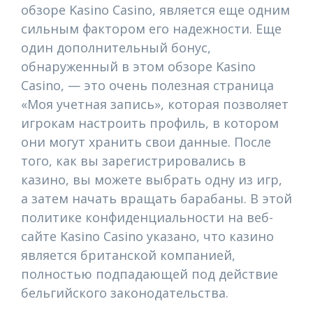
обзоре Kasino Casino, является еще одним
сильным фактором его надежности. Еще
один дополнительный бонус,
обнаруженный в этом обзоре Kasino
Casino, — это очень полезная страница
«Моя учетная запись», которая позволяет
игрокам настроить профиль, в котором
они могут хранить свои данные. После
того, как вы зарегистрировались в
казино, вы можете выбрать одну из игр,
а затем начать вращать барабаны. В этой
политике конфиденциальности на веб-
сайте Kasino Casino указано, что казино
является британской компанией,
полностью подпадающей под действие
бельгийского законодательства.