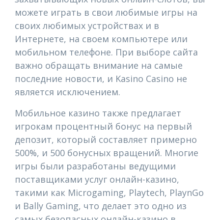
можете играть в свои любимые игры на
своих любимых устройствах и в
Интернете, на своем компьютере или
мобильном телефоне. При выборе сайта
важно обращать внимание на самые
последние новости, и Kasino Casino не
является исключением.
Мобильное казино также предлагает
игрокам процентный бонус на первый
депозит, который составляет примерно
500%, и 500 бонусных вращений. Многие
игры были разработаны ведущими
поставщиками услуг онлайн-казино,
такими как Microgaming, Playtech, PlaynGo
и Bally Gaming, что делает это одно из
самых безопасных онлайн-казино в