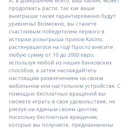
И, в довершение всего, ваш баланс может
продолжать расти, так как ваши
выигрыши также гарантированно будут
уравнены! Возможно, вы станете
счастливым победителем первого в
истории розыгрыша призов Kasino,
растянувшегося на год! Просто внесите
любую сумму от 10 до 2000 евро,
используя любой из наших банковских
способов, а затем наслаждайтесь
настоящим развлечением на своем
мобильном или настольном устройстве. С
помощью бесплатных вращений вы
сможете играть в свое удовольствие, не
рискуя ни единым своим центом,
поскольку бесплатные вращения,
которые вы получаете, предназначены