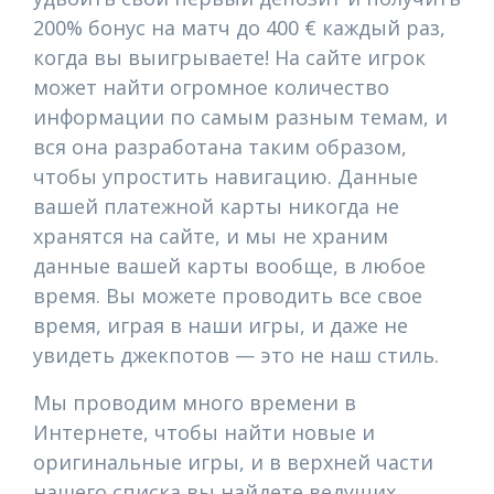
200% бонус на матч до 400 € каждый раз,
когда вы выигрываете! На сайте игрок
может найти огромное количество
информации по самым разным темам, и
вся она разработана таким образом,
чтобы упростить навигацию. Данные
вашей платежной карты никогда не
хранятся на сайте, и мы не храним
данные вашей карты вообще, в любое
время. Вы можете проводить все свое
время, играя в наши игры, и даже не
увидеть джекпотов — это не наш стиль.
Мы проводим много времени в
Интернете, чтобы найти новые и
оригинальные игры, и в верхней части
нашего списка вы найдете ведущих