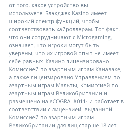
от того, какое устройство вы
используете. Блэкджек Kasino имеет
широкий спектр функций, чтобы
соответствовать хайроллерам. Тот факт,
что они сотрудничают с Microgaming,
означает, что игроки могут быть
уверены, что их игровой опыт не имеет
себе равных. Казино лицензировано
Комиссией по азартным играм Канаваке,
а также лицензировано Управлением по
азартным играм Мальты, Комиссией по
азартным играм Великобритании и
размещено на eCOGRA. #011- и работает в
соответствии с лицензией, выданной
Комиссией по азартным играм
Великобритании для лиц старше 18 лет.