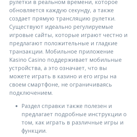
рулетки в реальном времени, которое
обновляется каждую секунду, а также
создает прямую трансляцию рулетки.
Существуют идеально регулируемые
игровые сайты, которые играют честно и
предлагают положительные и гладкие
транзакции. Мобильное приложение
Kasino Casino поддерживает мобильные
устройства, а это означает, что вы
можете играть в казино и его игры на
своем смартфоне, не ограничиваясь
подключением.
Раздел справки также полезен и
предлагает подробные инструкции о
том, как играть в различные игры и
функции.