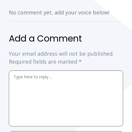
No comment yet, add your voice below!
Add a Comment
Your email address will not be published.
Required fields are marked
*
Comment
*