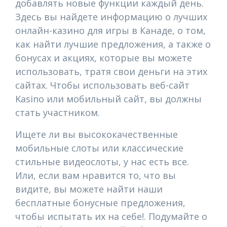
добавлять новые функции каждый день.
Здесь вы найдете информацию о лучших
онлайн-казино для игры в Канаде, о том,
как найти лучшие предложения, а также о
бонусах и акциях, которые вы можете
использовать, тратя свои деньги на этих
сайтах. Чтобы использовать веб-сайт
Kasino или мобильный сайт, вы должны
стать участником.
Ищете ли вы высококачественные
мобильные слоты или классические
стильные видеослоты, у нас есть все.
Или, если вам нравится то, что вы
видите, вы можете найти наши
бесплатные бонусные предложения,
чтобы испытать их на себе!. Подумайте о