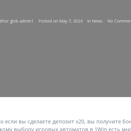
uthor
glob-admin1
Posted on
May 7, 2024
In
News
No Commen
о если вы сделаете депозит x20, вы получите бон
кому выбору игровых автоматов в 1Win есть мн