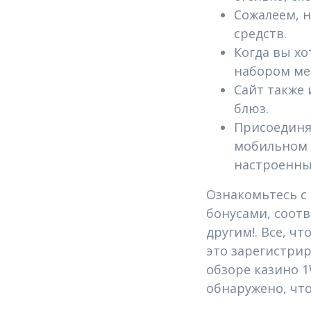
Сожалеем, 
средств.
Когда вы хо
набором ме
Сайт также 
блюз.
Присоединя
мобильном 
настроенный
Ознакомьтесь с
бонусами, соот
другим!. Все, ч
это зарегистрир
обзоре казино 
обнаружено, чт