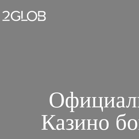
Официаль
Казино бо