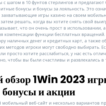
ы с шагом в 10 фунтов стерлингов и предлагают
итные бонусы и бонусы за лояльность. Это озна
в захватывающие игры казино на своем мобиль
 затем решать, когда вы хотите снять свой выи
азывает, что он очень прост в использовании,
ля компенсации функции бесплатных вращений.
ру наличных денег и кредитных карт, а также 
их методов игроки могут свободно выбирать. Е
ли просто хотите расслабиться, у нас есть отли
о, чтобы вы были счастливы и развлекались в 
 обзор 1Win 2023 игр
 бонусы и акции
й мобильный веб-сайт и несколько вариантов п