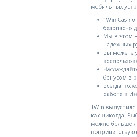
мобильных устр
1Win Casino
безопасно д
Мы в этом н
надежных ру
Вы можете у
воспользов
Наслаждайт
бонусом в р
Всегда пол
работе в Ин
1Win выпустило
как никогда. Вы
можно больше лю
поприветствуют