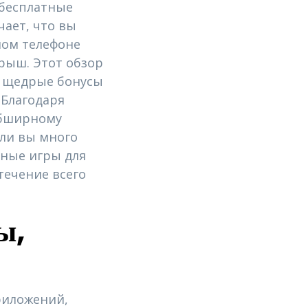
 бесплатные
чает, что вы
ном телефоне
грыш. Этот обзор
 а щедрые бонусы
 Благодаря
обширному
сли вы много
чные игры для
течение всего
ы,
риложений,